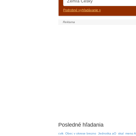
Podrobné vyhľadávanie »
Posledné hľadania
cvik
Obec v okrese brezno
Jednotka aO
skal
meno A