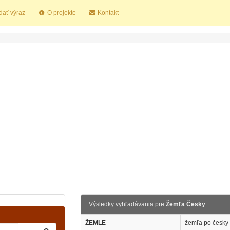
dať výraz
O projekte
Kontakt
Výsledky vyhľadávania pre
Žemľa Česky
ŽEMLE
žemľa po česky