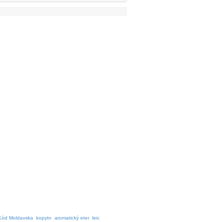
Kód Moldavska
kopytn
aromatický eter
leic