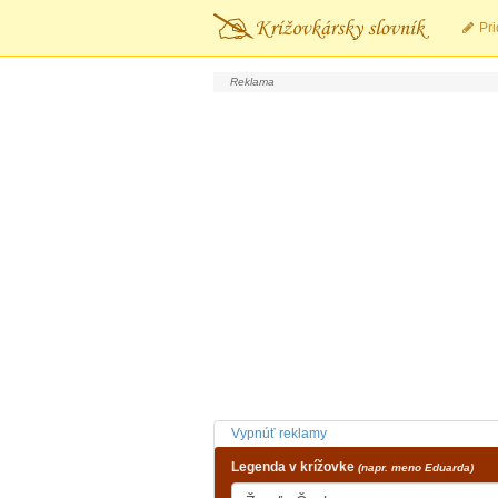
Pri
Vypnúť reklamy
Legenda v krížovke
(napr. meno Eduarda)