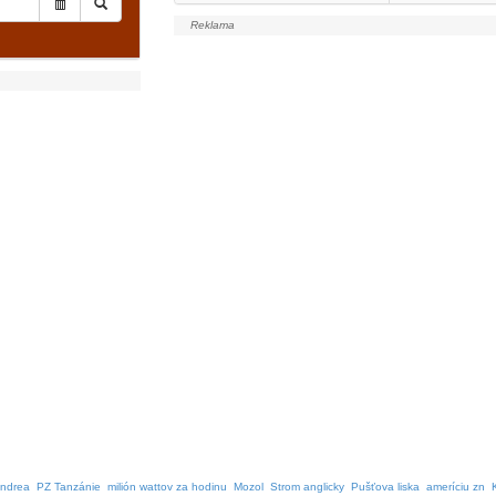
ndrea
PZ Tanzánie
milión wattov za hodinu
Mozol
Strom anglicky
Pušťova liska
ameríciu zn