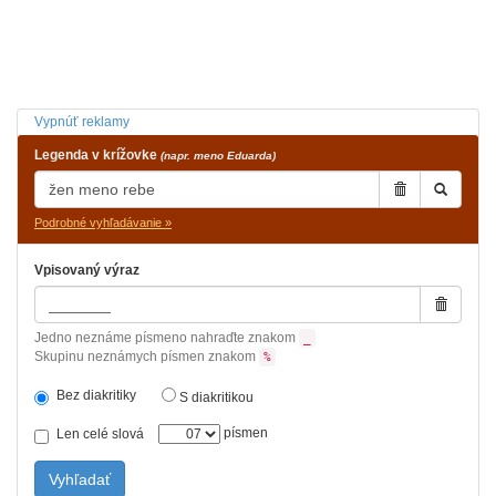
Vypnúť reklamy
Legenda v krížovke
(napr. meno Eduarda)
Podrobné vyhľadávanie »
Vpisovaný výraz
Jedno neznáme písmeno nahraďte znakom
_
Skupinu neznámych písmen znakom
%
Bez diakritiky
S diakritikou
písmen
Len celé slová
Vyhľadať