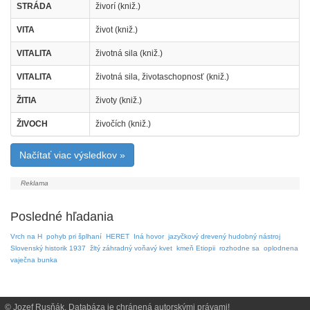
STRÁDA
živorí (kniž.)
VITA
život (kniž.)
VITALITA
životná sila (kniž.)
VITALITA
životná sila, životaschopnosť (kniž.)
ŽITIA
životy (kniž.)
ŽIVOCH
živočích (kniž.)
Načítať viac výsledkov »
Posledné hľadania
Vrch na H
pohyb pri šplhaní
HERET
Iná hovor
jazyčkový drevený hudobný nástroj
Slovenský historik 1937
žltý záhradný voňavý kvet
kmeň Etiopii
rozhodne sa
oplodnena
vaječna bunka
© Jozef Rusňák. Databáza je chránená autorskými právami!