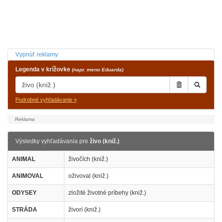
Vypnúť reklamy
Legenda v krížovke
(napr. meno Eduarda)
Podrobné vyhľadávanie »
Výsledky vyhľadávania pre
živo (kniž.)
ANIMAL
živočích (kniž.)
ANIMOVAL
oživoval (kniž.)
ODYSEY
zložité životné príbehy (kniž.)
STRÁDA
živorí (kniž.)