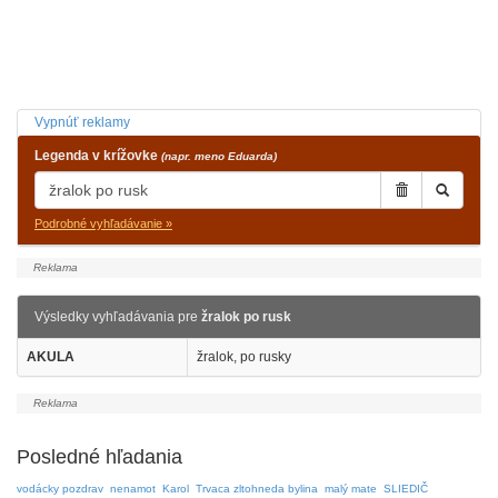
Vypnúť reklamy
Legenda v krížovke
(napr. meno Eduarda)
Podrobné vyhľadávanie »
Výsledky vyhľadávania pre
žralok po rusk
AKULA
žralok, po rusky
Posledné hľadania
vodácky pozdrav
nenamot
Karol
Trvaca zltohneda bylina
malý mate
SLIEDIČ