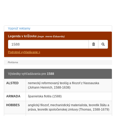
Vypnúť reklamy
Legenda v krížovke
(napr. meno Eduarda)
Podrobné vyhľadávanie »
Výsledky vyhľadávania pre
1588
ALSTED
nemecký reformovaný teológ a filozof z Nassauska
(Johann Heinrich, 1588-1638)
ARMADA
španielska flotila (1588)
HOBBES
anglický filozof, mechanistický materialista, teoretik štátu a
práva, teoretik spoločenskej zmluvy (Thomas, 1588-1679)