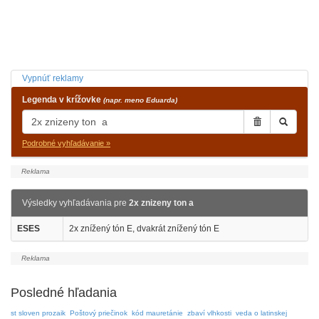
Vypnúť reklamy
Legenda v krížovke
(napr. meno Eduarda)
Podrobné vyhľadávanie »
Výsledky vyhľadávania pre
2x znizeny ton a
ESES
2x znížený tón E, dvakrát znížený tón E
Posledné hľadania
st sloven prozaik
Poštový priečinok
kód mauretánie
zbaví vlhkosti
veda o latinskej