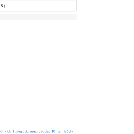
5.)
číny lek
Starogrecka minca , obolus
Fón zn.
idúci v