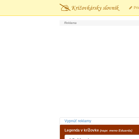
Pri
Vypnúť reklamy
Legenda v krížovke
(napr. meno Eduarda)