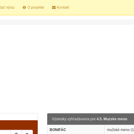
dať výraz
O projekte
Kontakt
Výsledky vyhľadávania pre
4.5. Muzske meno
BONIFÁC
mužské meno (14