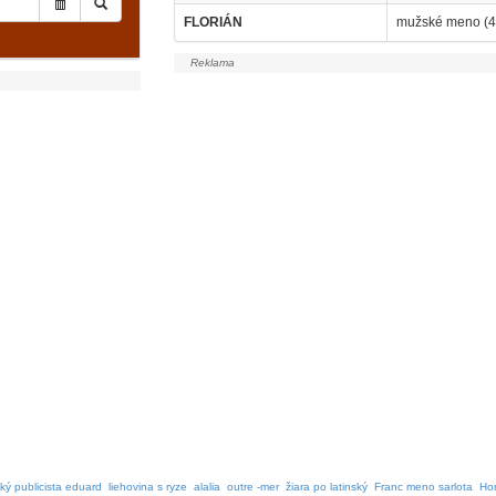
FLORIÁN
mužské meno (4.
ký publicista eduard
liehovina s ryze
alalia
outre -mer
žiara po latinský
Franc meno sarlota
Hor