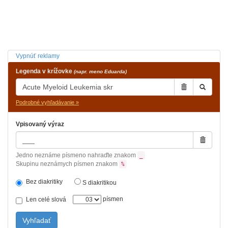
Vypnúť reklamy
Legenda v krížovke
(napr. meno Eduarda)
Podrobné vyhľadávanie »
Vpisovaný výraz
Jedno neznáme písmeno nahraďte znakom
_
Skupinu neznámych písmen znakom
%
Bez diakritiky
S diakritikou
písmen
Len celé slová
Vyhľadať