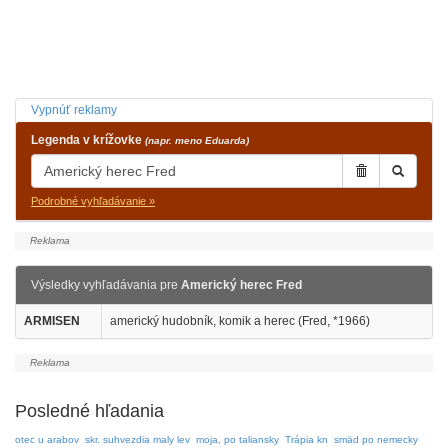
Vypnúť reklamy
Legenda v krížovke
(napr. meno Eduarda)
Podrobné vyhľadávanie »
Výsledky vyhľadávania pre
Americký herec Fred
ARMISEN
americký hudobník, komik a herec (Fred, *1966)
Posledné hľadania
otec u arabov
skr. suhvezdia maly lev
moja, po taliansky
Trápia kn
smäd po nemecky