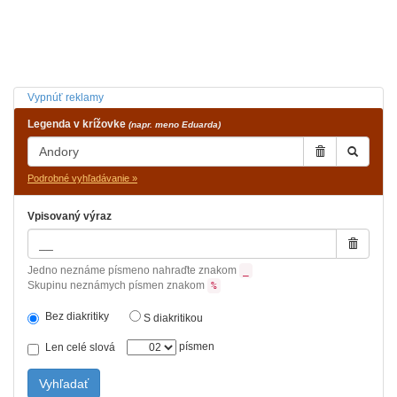
Vypnúť reklamy
Legenda v krížovke
(napr. meno Eduarda)
Podrobné vyhľadávanie »
Vpisovaný výraz
Jedno neznáme písmeno nahraďte znakom
_
Skupinu neznámych písmen znakom
%
Bez diakritiky
S diakritikou
písmen
Len celé slová
Vyhľadať