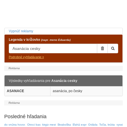
Vypnúť reklamy
Legenda v krížovke
(napr. meno Eduarda)
Podrobné vyhľadávanie »
Výsledky vyhľadávania pre
Asanácia cesky
ASANACE
asanácia, po česky
Posledné hľadania
do vnútra hovor.
Otroci bas
kirgiz mest
škraboška
šľahá expr
Ovläda
Točia, krútia
vyssi