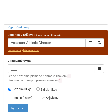
Vypnúť reklamy
Legenda v krížovke
(napr. meno Eduarda)
Podrobné vyhľadávanie »
Vpisovaný výraz
Jedno neznáme písmeno nahraďte znakom
_
Skupinu neznámych písmen znakom
%
Bez diakritiky
S diakritikou
písmen
Len celé slová
Vyhľadať