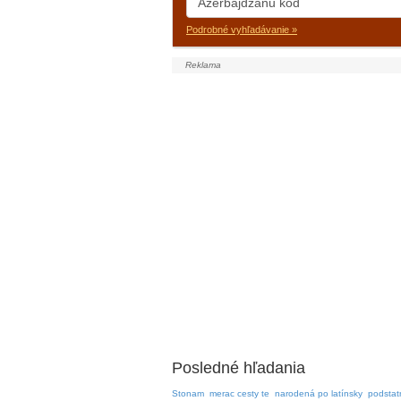
Podrobné vyhľadávanie »
Posledné hľadania
Stonam
merac cesty te
narodená po latínsky
podstat