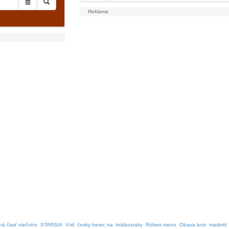
ná časť niečoho
STARSIA
Víril
česky herec na
krátkozraky
Róbert meno
Obava kniz
maskrtil