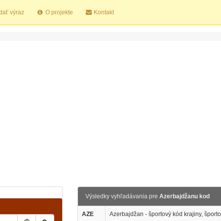
dať výraz
O projekte
Kontakt
Výsledky vyhľadávania pre
Azerbajdžanu kod
AZE
Azerbajdžan - športový kód krajiny, špor