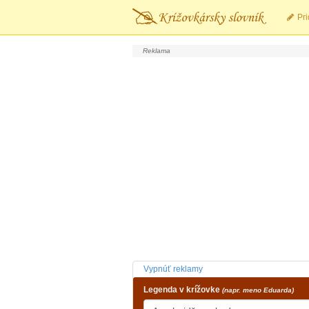
Pri
Vypnúť reklamy
Legenda v krížovke
(napr. meno Eduarda)