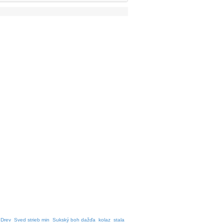
Drev
Sved strieb min
Sukský boh dažďa
kolaz
stala