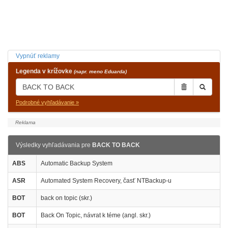
Vypnúť reklamy
Legenda v krížovke
(napr. meno Eduarda)
Podrobné vyhľadávanie »
Výsledky vyhľadávania pre
BACK TO BACK
ABS
Automatic Backup System
ASR
Automated System Recovery, časť NTBackup-u
BOT
back on topic (skr.)
BOT
Back On Topic, návrat k téme (angl. skr.)