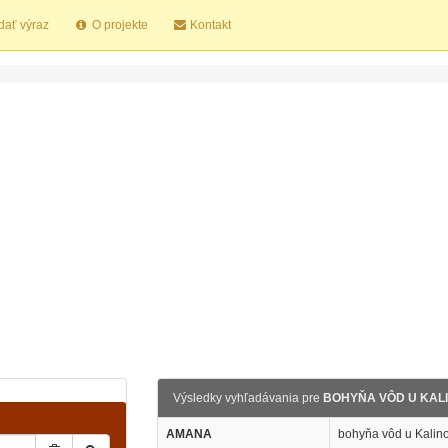
dať výraz
O projekte
Kontakt
Výsledky vyhľadávania pre
BOHYŇA VÔD U KAL
AMANA
bohyňa vôd u Kalin