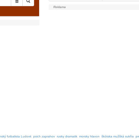
ský futbalista Ludovit
psich zaprahov
rusky dramatik
morsky hlavon
škótska mužšká sukňa
pr