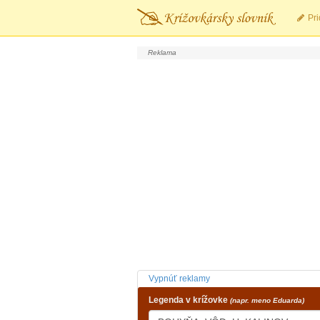
Pri
Vypnúť reklamy
Legenda v krížovke
(napr. meno Eduarda)