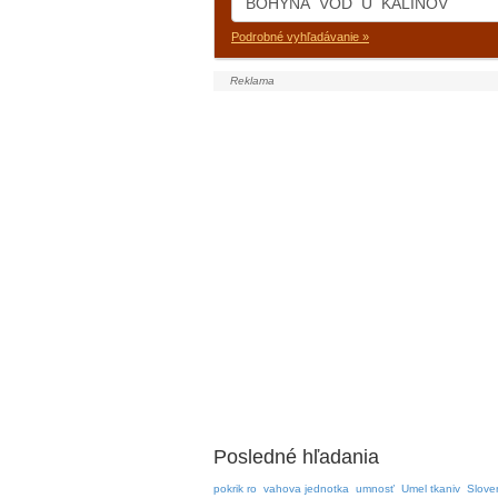
Podrobné vyhľadávanie »
Posledné hľadania
pokrik ro
vahova jednotka
umnosť
Umel tkaniv
Sloven