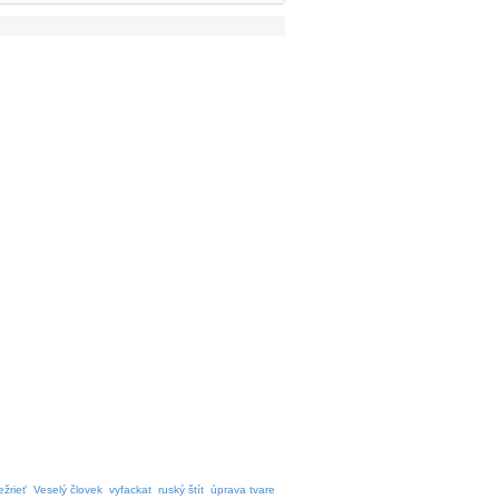
ežrieť
Veselý človek
vyfackat
ruský štít
úprava tvare