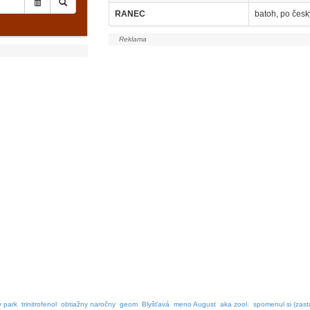
RANEC
batoh, po česk
y park
trinitrofenol
obtiažny naročny
geom
Blyšťavá
meno August
aka zool.
spomenul si (zast