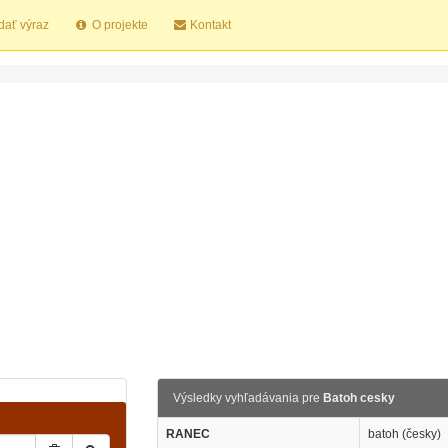
dať výraz
O projekte
Kontakt
Výsledky vyhľadávania pre
Batoh cesky
RANEC
batoh (česky)