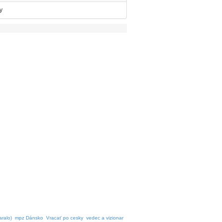
y
aralo)
mpz Dánsko
Vracať po cesky
vedec a vizionar