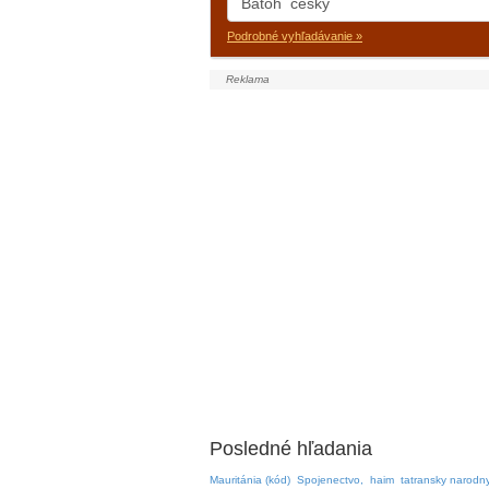
Podrobné vyhľadávanie »
Posledné hľadania
Mauritánia (kód)
Spojenectvo,
haim
tatransky narodn