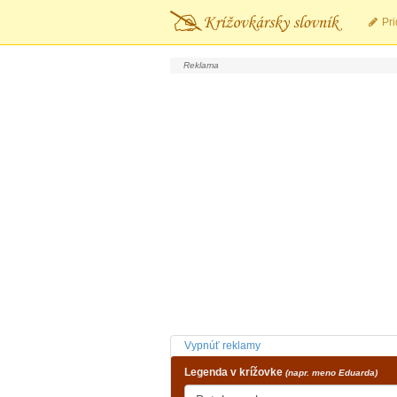
Pri
Vypnúť reklamy
Legenda v krížovke
(napr. meno Eduarda)