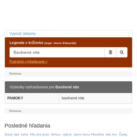
Vypnúť reklamy
Legenda v krížovke
(napr. meno Eduarda)
Podrobné vyhľadávanie »
Výsledky vyhľadávania pre
Bavlnené nite
PAMOKY
bavlnené nite
Posledné hľadania
Dravý vták, kaňa
Hľa aha pozri
Senica
vyliecit
meno herca Hlaváčka
telo hov
Česky