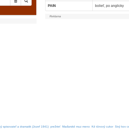
PAIN
bolieť, po anglicky
ý spisovateľ a dramatik (Jozef 1941)
prežrieť
Maďarské muz meno
Ké tónový cukor
Sivý kov c