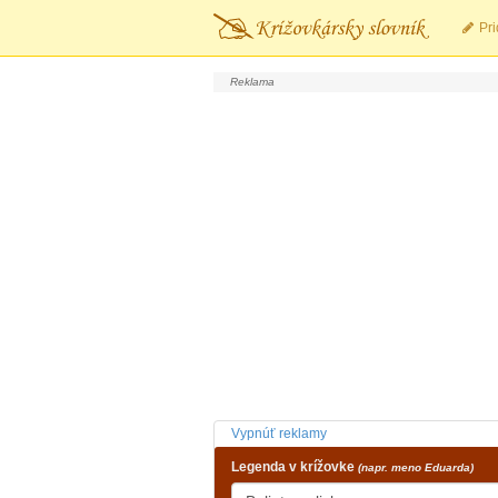
Pri
Vypnúť reklamy
Legenda v krížovke
(napr. meno Eduarda)