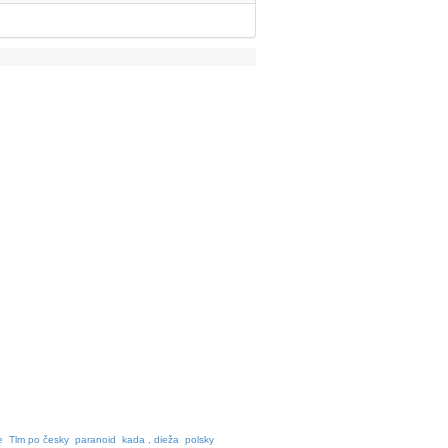
e
Tlm po česky
paranoid
kada , dieža
polsky