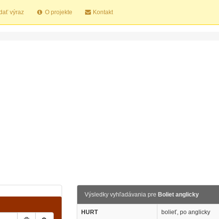
dať výraz
O projekte
Kontakt
Výsledky vyhľadávania pre
Boliet anglicky
HURT
bolieť, po anglicky