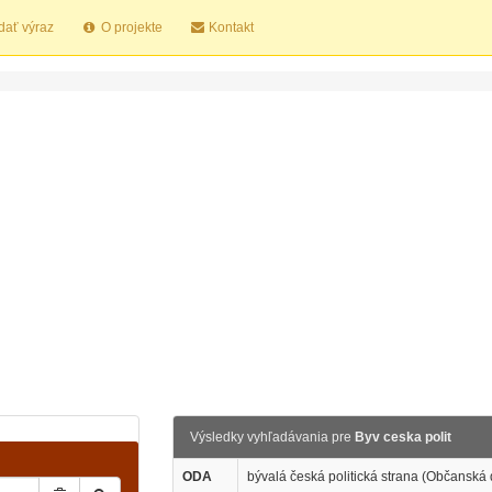
dať výraz
O projekte
Kontakt
Výsledky vyhľadávania pre
Byv ceska polit
ODA
bývalá česká politická strana (Občanská