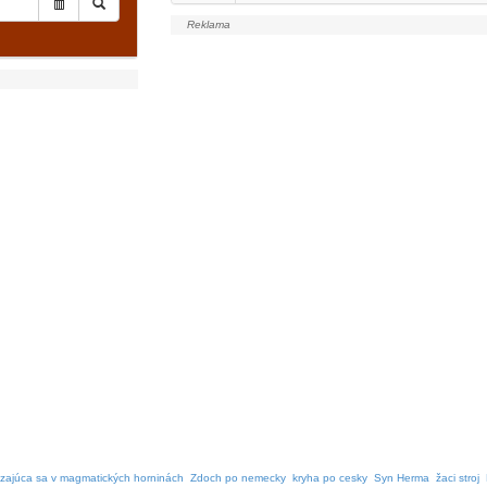
zajúca sa v magmatických horninách
Zdoch po nemecky
kryha po cesky
Syn Herma
žaci stroj