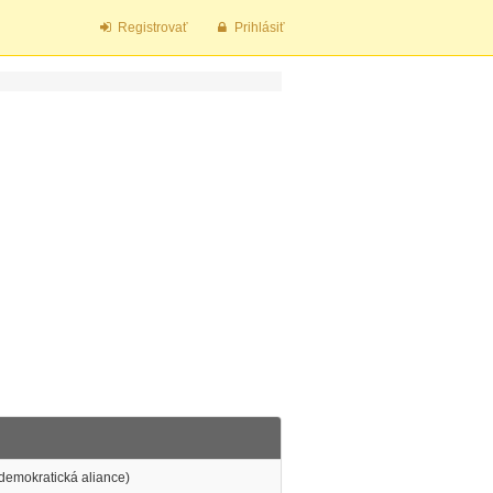
Registrovať
Prihlásiť
 demokratická aliance)