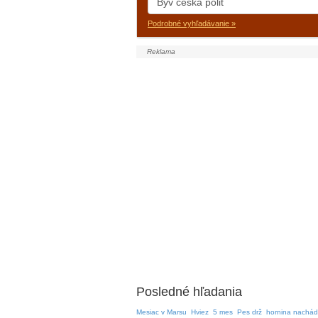
Podrobné vyhľadávanie »
Posledné hľadania
Mesiac v Marsu
Hviez
5 mes
Pes drž
hornina nachád