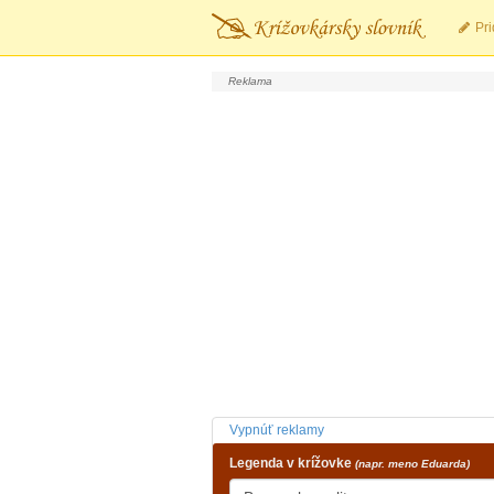
Pri
Vypnúť reklamy
Legenda v krížovke
(napr. meno Eduarda)