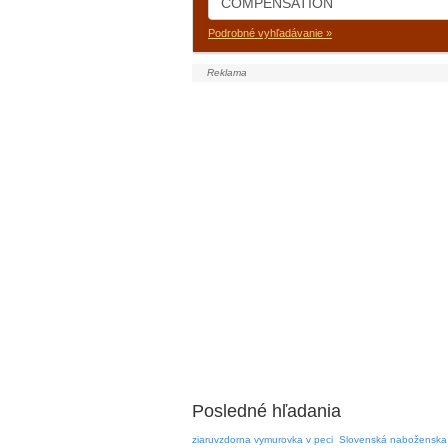
Podrobné vyhľadávanie »
Posledné hľadania
ziaruvzdorna vymurovka v peci
Slovenská naboženska 