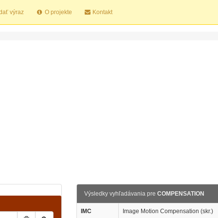
dať výraz
O projekte
Kontakt
Výsledky vyhľadávania pre
COMPENSATION
IMC
Image Motion Compensation (skr.)