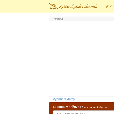
Pri
Vypnúť reklamy
Legenda v krížovke
(napr. meno Eduarda)