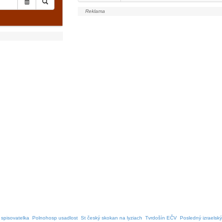
spisovatelka
Polnohosp usadlost
St český skokan na lyziach
Tvrdošín EČV
Posledný izraelský