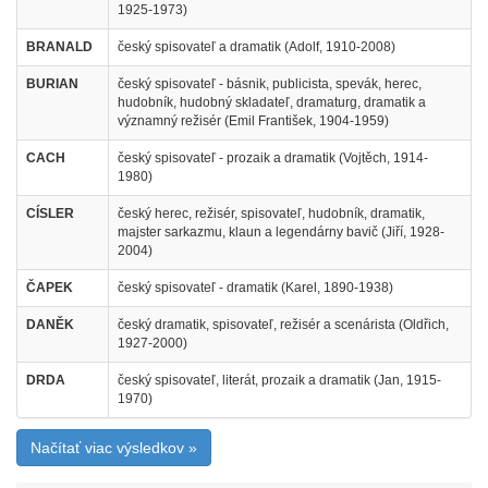
1925-1973)
BRANALD
český spisovateľ a dramatik (Adolf, 1910-2008)
BURIAN
český spisovateľ - básnik, publicista, spevák, herec,
hudobník, hudobný skladateľ, dramaturg, dramatik a
významný režisér (Emil František, 1904-1959)
CACH
český spisovateľ - prozaik a dramatik (Vojtěch, 1914-
1980)
CÍSLER
český herec, režisér, spisovateľ, hudobník, dramatik,
majster sarkazmu, klaun a legendárny bavič (Jiří, 1928-
2004)
ČAPEK
český spisovateľ - dramatik (Karel, 1890-1938)
DANĚK
český dramatik, spisovateľ, režisér a scenárista (Oldřich,
1927-2000)
DRDA
český spisovateľ, literát, prozaik a dramatik (Jan, 1915-
1970)
Načítať viac výsledkov »