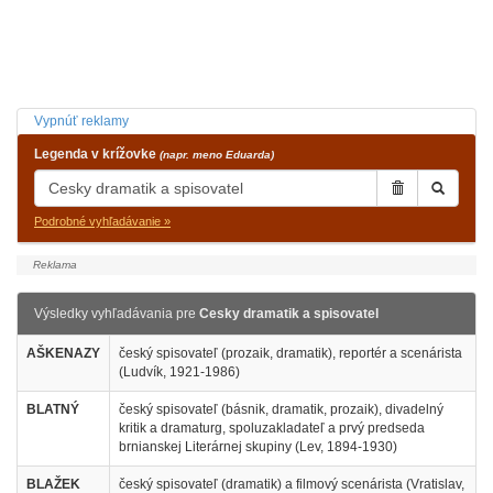
Vypnúť reklamy
Legenda v krížovke
(napr. meno Eduarda)
Podrobné vyhľadávanie »
Výsledky vyhľadávania pre
Cesky dramatik a spisovatel
AŠKENAZY
český spisovateľ (prozaik, dramatik), reportér a scenárista
(Ludvík, 1921-1986)
BLATNÝ
český spisovateľ (básnik, dramatik, prozaik), divadelný
kritik a dramaturg, spoluzakladateľ a prvý predseda
brnianskej Literárnej skupiny (Lev, 1894-1930)
BLAŽEK
český spisovateľ (dramatik) a filmový scenárista (Vratislav,