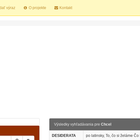
dať výraz
O projekte
Kontakt
Výsledky vyhľadávania pre
Chcel
DESIDERATA
po latinsky, To, čo si želáme Čo