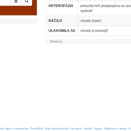
HETEROFÁZIA
porucha reči prejavujúca sa vys
vysloviť
RÁČILO
chcelo (zast.)
ULAKOMILA SA
chcela si prisvojiť
vek zijuci v susedstve
Premýšľa
druh tanca foxtrot
ha hach
celade
Sypat
Výklenok v stene
F