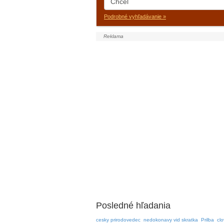
Podrobné vyhľadávanie »
Posledné hľadania
cesky prirodovedec
nedokonavy vid skratka
Prilba
clo