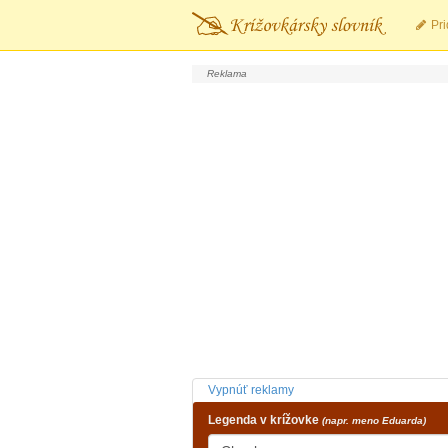
Pri
Vypnúť reklamy
Legenda v krížovke
(napr. meno Eduarda)