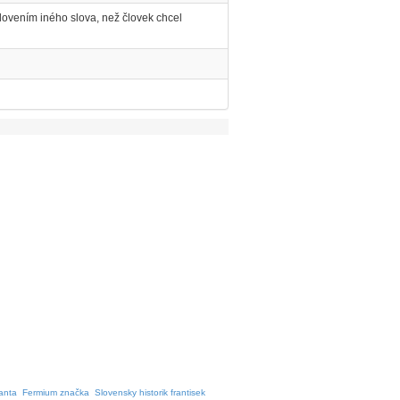
lovením iného slova, než človek chcel
anta
Fermium značka
Slovensky historik frantisek