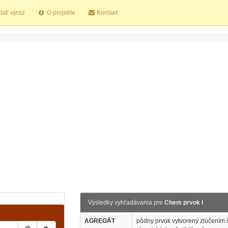
dať výraz
O projekte
Kontakt
Výsledky vyhľadávania pre
Chem prvok l
AGREGÁT
pôdny prvok vytvorený zlúčením č