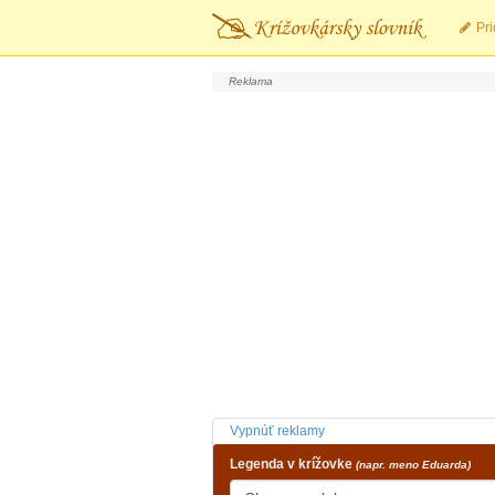
Pri
Vypnúť reklamy
Legenda v krížovke
(napr. meno Eduarda)