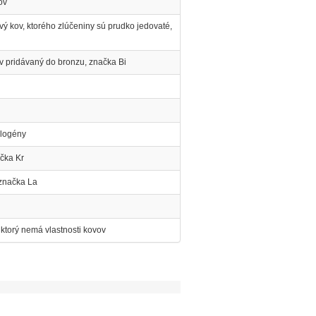
ov
vý kov, ktorého zlúčeniny sú prudko jedovaté,
ov pridávaný do bronzu, značka Bi
alogény
čka Kr
 značka La
ktorý nemá vlastnosti kovov