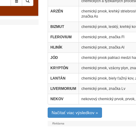
chemických a fyzikálnych proces
ARZÉN
chemický prvok, krehký striebrosi
značka As
BIZMUT
chemický prvok, lesklý, krehký k
FLEROVIUM
chemický prvok, značka Fl
HLINÍK
chemický prvok, značka Al
JÓD
chemický prvok patriaci medzi h
KRYPTÓN
chemický prvok, vzácny plyn, zna
LANTÁN
chemický prvok, biely ťažný kov,
LIVERMORIUM
chemický prvok, značka Lv
NEKOV
nekovový chemický prvok, prvok, 
Načítať viac výsledkov »