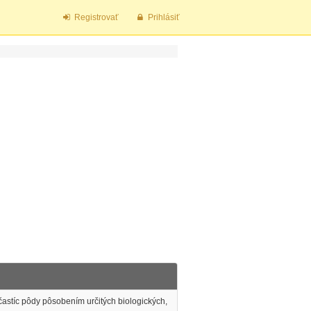
Registrovať
Prihlásiť
astíc pôdy pôsobením určitých biologických,