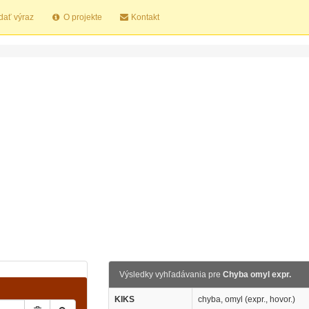
dať výraz
O projekte
Kontakt
Výsledky vyhľadávania pre
Chyba omyl expr.
KIKS
chyba, omyl (expr., hovor.)