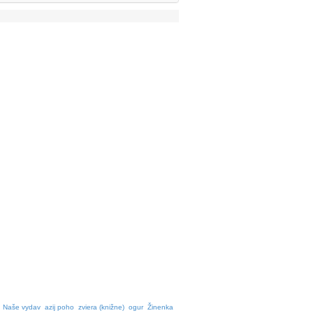
Naše vydav
azij poho
zviera (knižne)
ogur
Žinenka