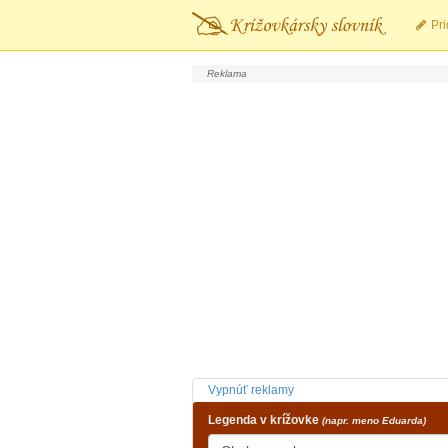
Pri
Vypnúť reklamy
Legenda v krížovke
(napr. meno Eduarda)