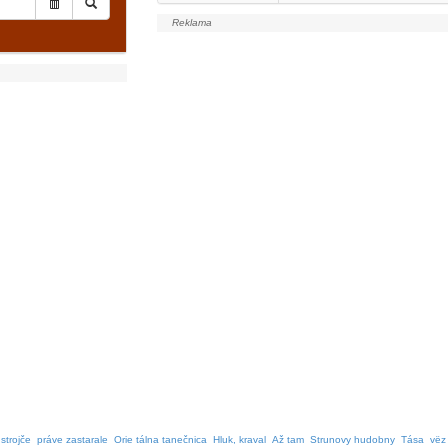
strojče
práve zastarale
Orie tálna tanečnica
Hluk, kraval
Až tam
Strunovy hudobny
Tása
vëz