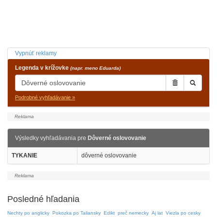
Vypnúť reklamy
Legenda v krížovke
(napr. meno Eduarda)
Podrobné vyhľadávanie »
Výsledky vyhľadávania pre
Dôverné oslovovanie
TYKANIE
dôverné oslovovanie
Posledné hľadania
Nechty po anglicky
Pokozka po Taliansky
Edikt
preč nemecky
Aj lat
Viezla po cesky