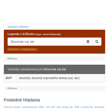
Vypnúť reklamy
Legenda v krížovke
(napr. meno Eduarda)
Podrobné vyhľadávanie »
Výsledky vyhľadávania pre
Deveťak voj skr
DVT
deveťák, dozorný vojenského telesa (voj. skr.)
Posledné hľadania
Väzenie zastar.
kontaminovať
Býk t
sťa ináč
disc jockey skr.
Štát v južnej Ázii
americký