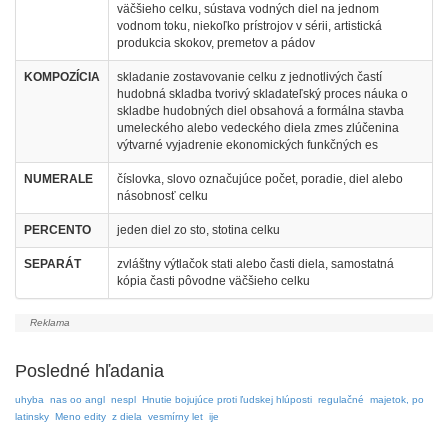
väčšieho celku, sústava vodných diel na jednom
vodnom toku, niekoľko prístrojov v sérii, artistická
produkcia skokov, premetov a pádov
KOMPOZÍCIA
skladanie zostavovanie celku z jednotlivých častí
hudobná skladba tvorivý skladateľský proces náuka o
skladbe hudobných diel obsahová a formálna stavba
umeleckého alebo vedeckého diela zmes zlúčenina
výtvarné vyjadrenie ekonomických funkčných es
NUMERALE
číslovka, slovo označujúce počet, poradie, diel alebo
násobnosť celku
PERCENTO
jeden diel zo sto, stotina celku
SEPARÁT
zvláštny výtlačok stati alebo časti diela, samostatná
kópia časti pôvodne väčšieho celku
Posledné hľadania
uhyba
nas oo angl
nespl
Hnutie bojujúce proti ľudskej hlúposti
regulačné
majetok, po
latinsky
Meno edity
z diela
vesmírny let
ije