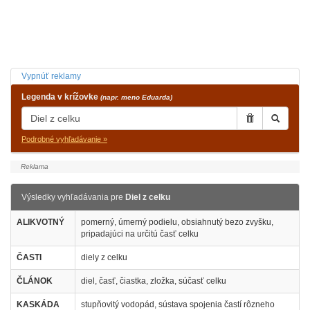
Vypnúť reklamy
Legenda v krížovke
(napr. meno Eduarda)
Podrobné vyhľadávanie »
Výsledky vyhľadávania pre
Diel z celku
ALIKVOTNÝ
pomerný, úmerný podielu, obsiahnutý bezo zvyšku,
pripadajúci na určitú časť celku
ČASTI
diely z celku
ČLÁNOK
diel, časť, čiastka, zložka, súčasť celku
KASKÁDA
stupňovitý vodopád, sústava spojenia častí rôzneho