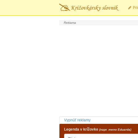
Pri
Vypnúť reklamy
Legenda v krížovke
(napr. meno Eduarda)