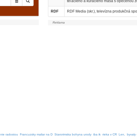
teľacieho a kuracieho mäsa s opečenou z
RDF
RDF Media (skr.), televízna produkčná spo
nie radostou
Francuzsky maliar na D
Starorimska bohyna urody
iba ik
rieka v CR
Len,
byvaly 