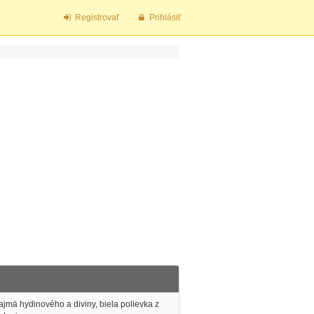
Registrovať
Prihlásiť
jmä hydinového a diviny, biela polievka z