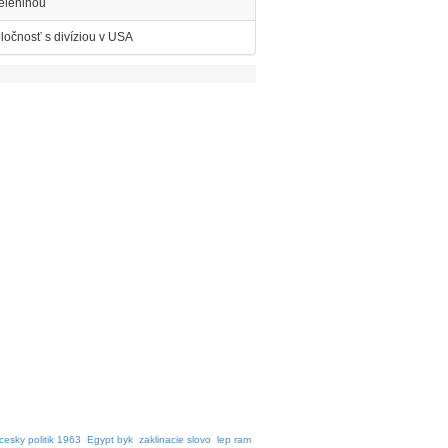
eleninou
ločnosť s divíziou v USA
cesky politik 1963
Egypt byk
zaklinacie slovo
lep ram