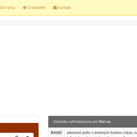
dať výraz
O projekte
Kontakt
Výsledky vyhľadávania pre
Divi sa
RAGÚ
pikantné jedlo z drobných kúskov mäsa, na