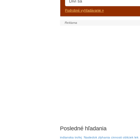
Podrobné vyhľadávanie »
Posledné hľadania
indianska trofej
Nasledok zlyhania cinnosti obliciek lek