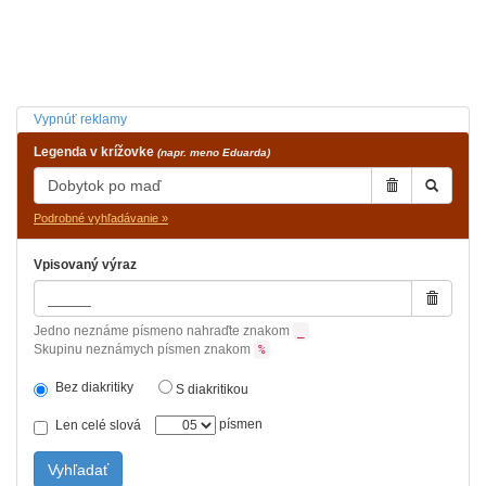
Vypnúť reklamy
Legenda v krížovke
(napr. meno Eduarda)
Podrobné vyhľadávanie »
Vpisovaný výraz
Jedno neznáme písmeno nahraďte znakom
_
Skupinu neznámych písmen znakom
%
Bez diakritiky
S diakritikou
písmen
Len celé slová
Vyhľadať