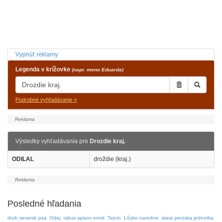
Vypnúť reklamy
Legenda v krížovke
(napr. meno Eduarda)
Podrobné vyhľadávanie »
Výsledky vyhľadávania pre
Drozdie kraj.
ODILAL
droždie (kraj.)
Posledné hľadania
druh seversk psa
Odej
rakus spisov ernst
Tatcin
Lôzko narodne
stara perzska jednotka