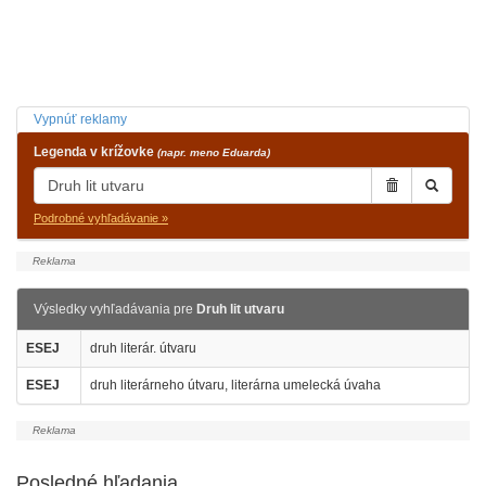
Vypnúť reklamy
Legenda v krížovke
(napr. meno Eduarda)
Podrobné vyhľadávanie »
Výsledky vyhľadávania pre
Druh lit utvaru
ESEJ
druh literár. útvaru
ESEJ
druh literárneho útvaru, literárna umelecká úvaha
Posledné hľadania