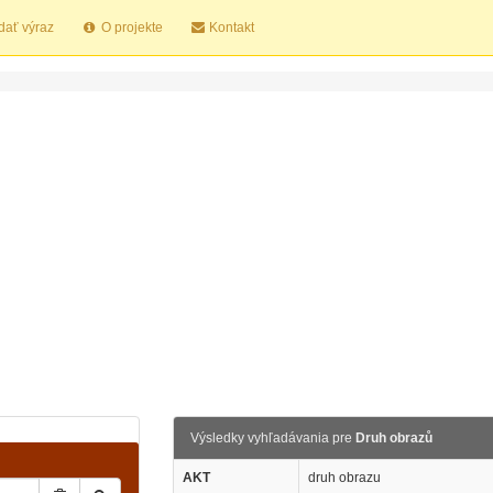
dať výraz
O projekte
Kontakt
Výsledky vyhľadávania pre
Druh obrazů
AKT
druh obrazu