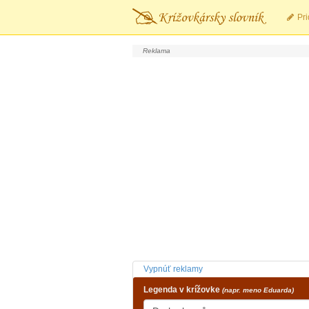
Pri
Vypnúť reklamy
Legenda v krížovke
(napr. meno Eduarda)