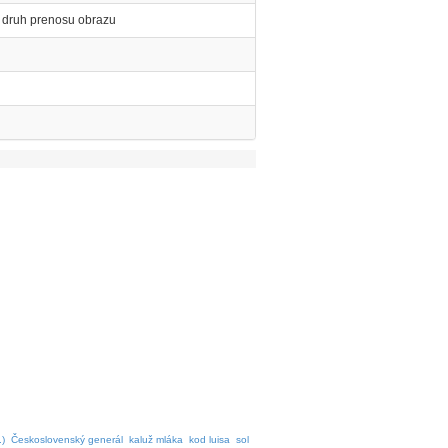
, druh prenosu obrazu
.)
Československý generál
kaluž mláka
kod luisa
sol