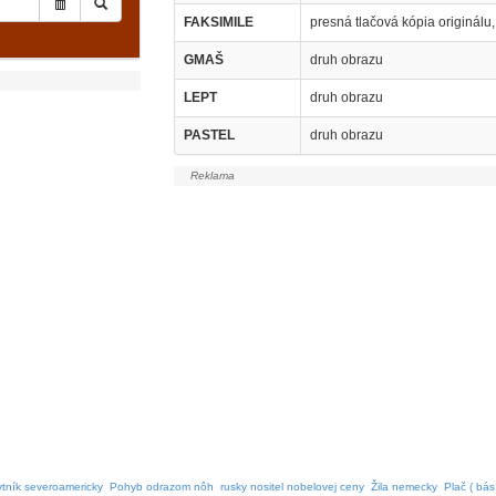
FAKSIMILE
presná tlačová kópia originálu
GMAŠ
druh obrazu
LEPT
druh obrazu
PASTEL
druh obrazu
tník severoamericky
Pohyb odrazom nôh
rusky nositel nobelovej ceny
Žila nemecky
Plač ( bás