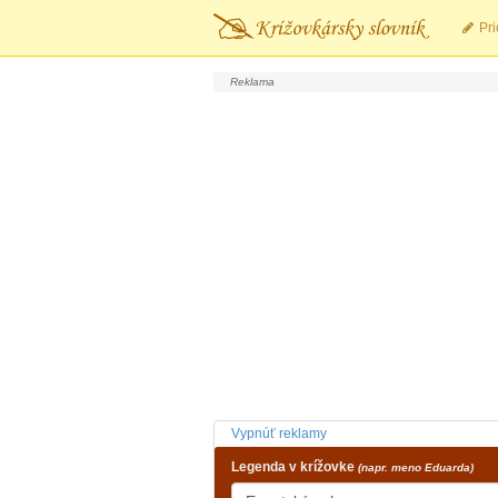
Pri
Vypnúť reklamy
Legenda v krížovke
(napr. meno Eduarda)