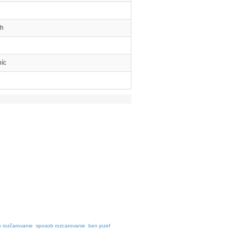
ch
íc
 rozčarovanie
sposob rozcarovanie
ben jozef