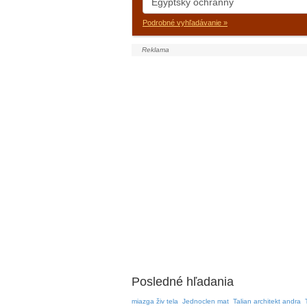
Podrobné vyhľadávanie »
Posledné hľadania
miazga živ tela
Jednoclen mat
Talian architekt andra