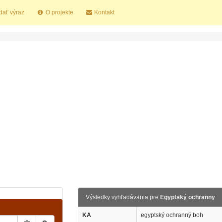
dať výraz
O projekte
Kontakt
Výsledky vyhľadávania pre
Egyptský ochranny
KA
egyptský ochranný boh