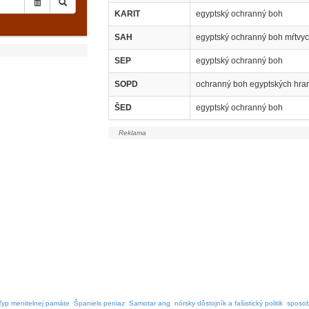
KARIT
egyptský ochranný boh
SAH
egyptský ochranný boh mŕtvy
SEP
egyptský ochranný boh
SOPD
ochranný boh egyptských hran
ŠED
egyptský ochranný boh
Typ menitelnej památe
Španiels peniaz
Samotar ang
nórsky dôstojník a fašistický politik
sposob