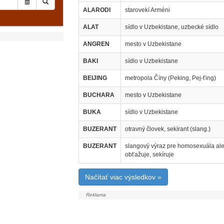
ALARODI
starovekí Arméni
ALAT
sídlo v Uzbekistane, uzbecké sídlo
ANGREN
mesto v Uzbekistane
BAKI
sídlo v Uzbekistane
BEIJING
metropola Číny (Peking, Pej-ťing)
BUCHARA
mesto v Uzbekistane
BUKA
sídlo v Uzbekistane
BUZERANT
otravný človek, sekírant (slang.)
BUZERANT
slangový výraz pre homosexuála aleb
obťažuje, sekíruje
Načítať viac výsledkov »