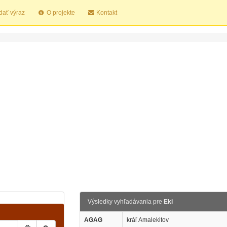
dať výraz
O projekte
Kontakt
Výsledky vyhľadávania pre
Eki
AGAG
kráľ Amalekitov