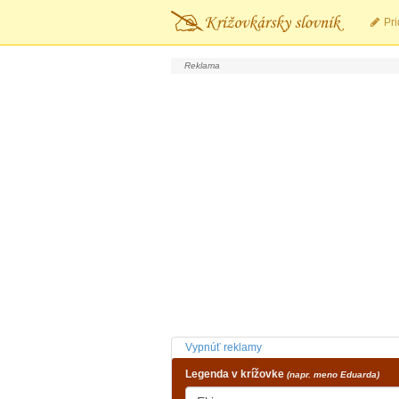
Pri
Vypnúť reklamy
Legenda v krížovke
(napr. meno Eduarda)