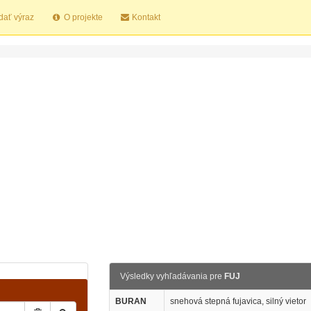
dať výraz
O projekte
Kontakt
Výsledky vyhľadávania pre
FUJ
BURAN
snehová stepná fujavica, silný vietor