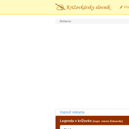
Pri
Vypnúť reklamy
Legenda v krížovke
(napr. meno Eduarda)