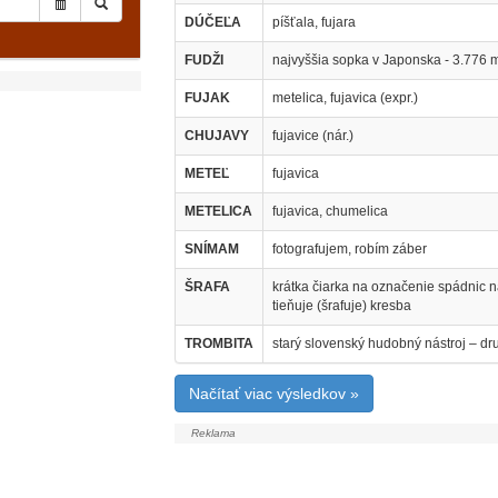
DÚČEĽA
píšťala, fujara
FUDŽI
najvyššia sopka v Japonska - 3.776 m 
FUJAK
metelica, fujavica (expr.)
CHUJAVY
fujavice (nár.)
METEĽ
fujavica
METELICA
fujavica, chumelica
SNÍMAM
fotografujem, robím záber
ŠRAFA
krátka čiarka na označenie spádnic n
tieňuje (šrafuje) kresba
TROMBITA
starý slovenský hudobný nástroj – dru
Načítať viac výsledkov »