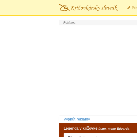
Pri
Vypnúť reklamy
Legenda v krížovke
(napr. meno Eduarda)