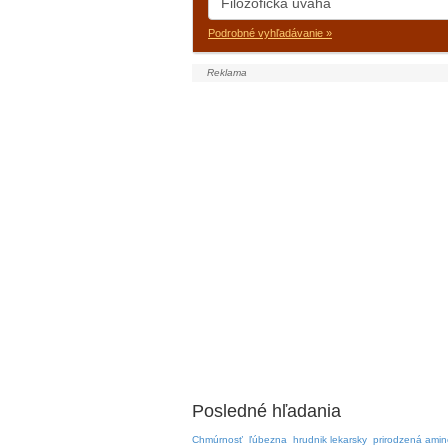
Podrobné vyhľadávanie »
Posledné hľadania
Chmúrnosť
ľúbezna
hrudnik lekarsky
prirodzená amin