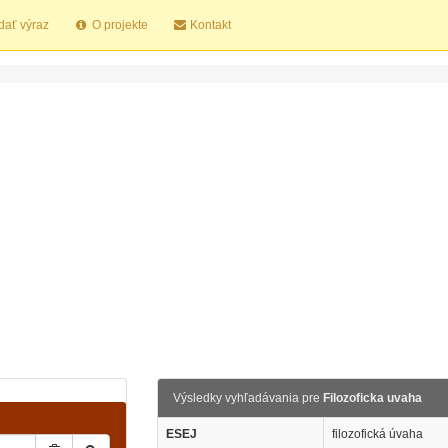
dať výraz
O projekte
Kontakt
Výsledky vyhľadávania pre
Filozoficka uvaha
ESEJ
filozofická úvaha