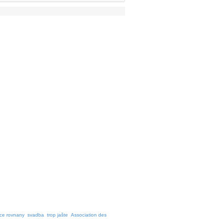
ce rovnany
svadba
trop jašte
Association des