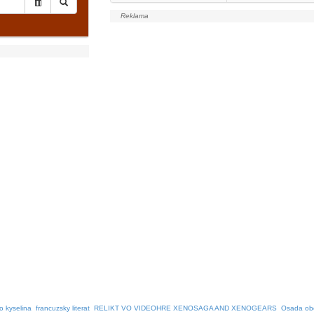
o kyselina
francuzsky literat
RELIKT VO VIDEOHRE XENOSAGA AND XENOGEARS
Osada ob