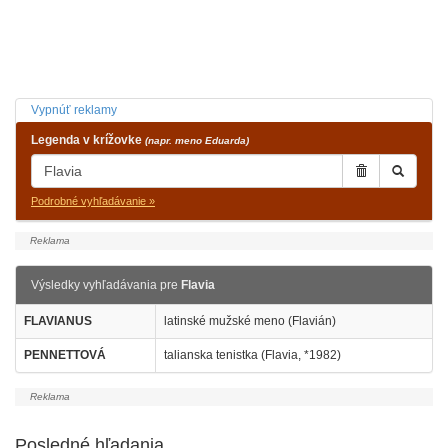
Vypnúť reklamy
Legenda v krížovke
(napr. meno Eduarda)
Podrobné vyhľadávanie »
Výsledky vyhľadávania pre
Flavia
FLAVIANUS
latinské mužské meno (Flavián)
PENNETTOVÁ
talianska tenistka (Flavia, *1982)
Posledné hľadania