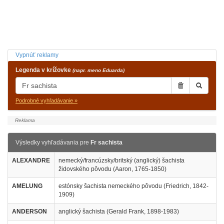
Vypnúť reklamy
Legenda v krížovke
(napr. meno Eduarda)
Podrobné vyhľadávanie »
Výsledky vyhľadávania pre
Fr sachista
ALEXANDRE
nemecký/francúzsky/britský (anglický) šachista
židovského pôvodu (Aaron, 1765-1850)
AMELUNG
estónsky šachista nemeckého pôvodu (Friedrich, 1842-
1909)
ANDERSON
anglický šachista (Gerald Frank, 1898-1983)