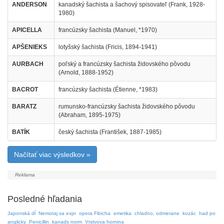
ANDERSON
kanadský šachista a šachový spisovateľ (Frank, 1928-
1980)
APICELLA
francúzsky šachista (Manuel, *1970)
APŠENIEKS
lotyšský šachista (Fricis, 1894-1941)
AURBACH
poľský a francúzsky šachista židovského pôvodu
(Arnold, 1888-1952)
BACROT
francúzsky šachista (Étienne, *1983)
BARATZ
rumunsko-francúzsky šachista židovského pôvodu
(Abraham, 1895-1975)
BATÍK
český šachista (František, 1887-1985)
Načítať viac výsledkov »
Posledné hľadania
Japonská dĺ
Nemotaj sa expr
opera Fibicha
emetika
chladno, odmerane
kozác
had po
anglicky
Penicillin
kanads norm
Vrstvova hornina