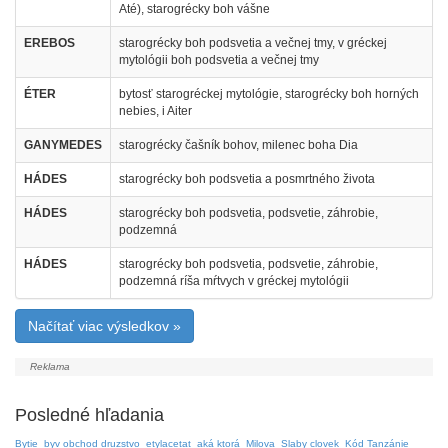
Até), starogrécky boh vášne
EREBOS
starogrécky boh podsvetia a večnej tmy, v gréckej
mytológii boh podsvetia a večnej tmy
ÉTER
bytosť starogréckej mytológie, starogrécky boh horných
nebies, i Aiter
GANYMEDES
starogrécky čašník bohov, milenec boha Dia
HÁDES
starogrécky boh podsvetia a posmrtného života
HÁDES
starogrécky boh podsvetia, podsvetie, záhrobie,
podzemná
HÁDES
starogrécky boh podsvetia, podsvetie, záhrobie,
podzemná ríša mŕtvych v gréckej mytológii
Načítať viac výsledkov »
Posledné hľadania
Bytie
byv obchod druzstvo
etylacetat
aká ktorá
Milova
Slaby clovek
Kód Tanzánie