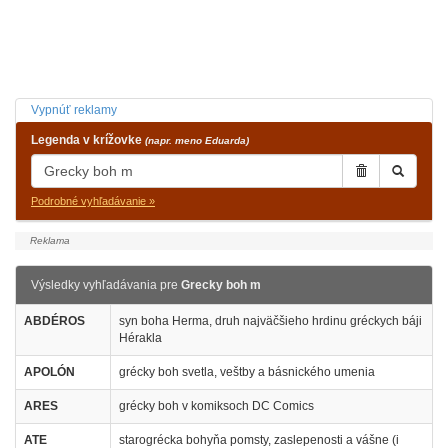
Vypnúť reklamy
Legenda v krížovke
(napr. meno Eduarda)
Podrobné vyhľadávanie »
Výsledky vyhľadávania pre
Grecky boh m
ABDÉROS
syn boha Herma, druh najväčšieho hrdinu gréckych báji
Hérakla
APOLÓN
grécky boh svetla, veštby a básnického umenia
ARES
grécky boh v komiksoch DC Comics
ATE
starogrécka bohyňa pomsty, zaslepenosti a vášne (i