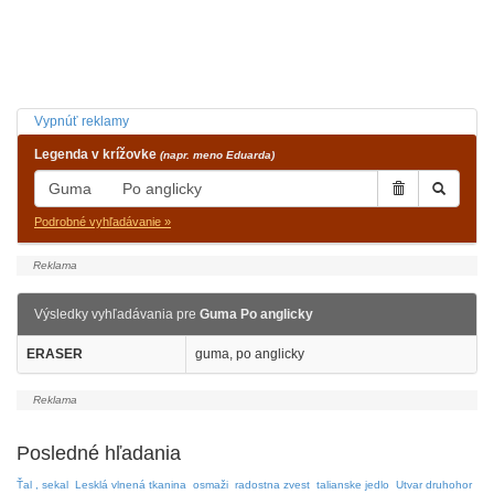
Vypnúť reklamy
Legenda v krížovke
(napr. meno Eduarda)
Podrobné vyhľadávanie »
Výsledky vyhľadávania pre
Guma Po anglicky
ERASER
guma, po anglicky
Posledné hľadania
Ťal , sekal
Lesklá vlnená tkanina
osmaži
radostna zvest
talianske jedlo
Utvar druhohor