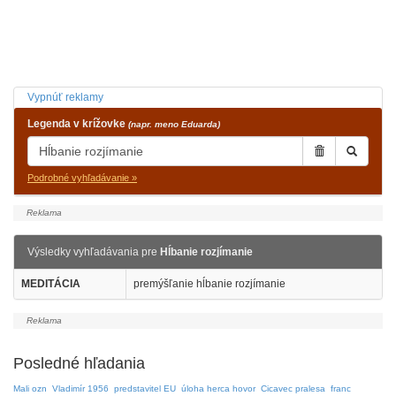
Vypnúť reklamy
Legenda v krížovke
(napr. meno Eduarda)
Podrobné vyhľadávanie »
Výsledky vyhľadávania pre
Hĺbanie rozjímanie
MEDITÁCIA
premýšľanie hĺbanie rozjímanie
Posledné hľadania
Mali ozn
Vladimír 1956
predstavitel EU
úloha herca hovor
Cicavec pralesa
franc