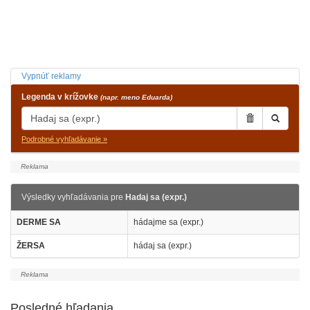
Vypnúť reklamy
Legenda v krížovke
(napr. meno Eduarda)
Podrobné vyhľadávanie »
Výsledky vyhľadávania pre
Hadaj sa (expr.)
DERME SA
hádajme sa (expr.)
ŽERSA
hádaj sa (expr.)
Posledné hľadania