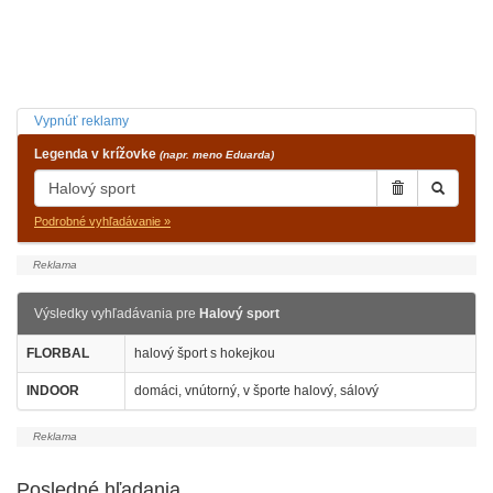
Vypnúť reklamy
Legenda v krížovke
(napr. meno Eduarda)
Podrobné vyhľadávanie »
Výsledky vyhľadávania pre
Halový sport
FLORBAL
halový šport s hokejkou
INDOOR
domáci, vnútorný, v športe halový, sálový
Posledné hľadania