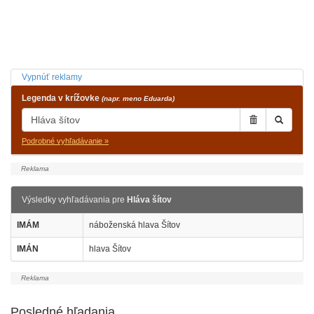
Vypnúť reklamy
Legenda v krížovke
(napr. meno Eduarda)
Podrobné vyhľadávanie »
Výsledky vyhľadávania pre
Hláva šítov
IMÁM
náboženská hlava Šítov
IMÁN
hlava Šítov
Posledné hľadania