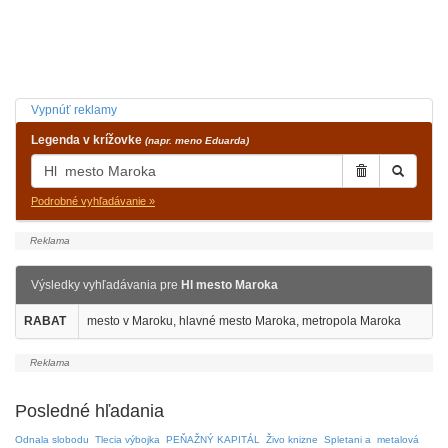
Vypnúť reklamy
Legenda v krížovke
(napr. meno Eduarda)
Podrobné vyhľadávanie »
Výsledky vyhľadávania pre
Hl mesto Maroka
RABAT
mesto v Maroku, hlavné mesto Maroka, metropola Maroka
Posledné hľadania
Odnala slobodu
Tlecia výbojka
PEŇAŽNÝ KAPITÁL
Živo knizne
Spletani a
metalová