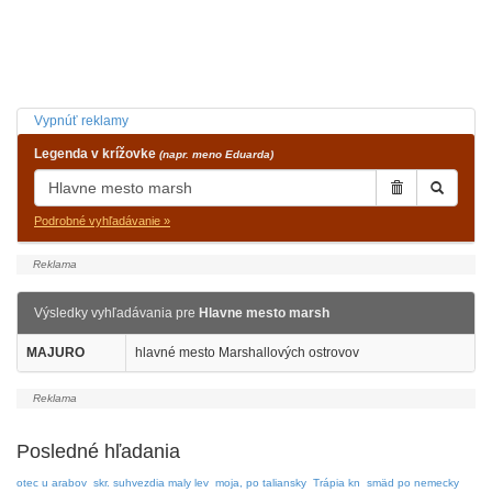
Vypnúť reklamy
Legenda v krížovke
(napr. meno Eduarda)
Podrobné vyhľadávanie »
Výsledky vyhľadávania pre
Hlavne mesto marsh
MAJURO
hlavné mesto Marshallových ostrovov
Posledné hľadania
otec u arabov
skr. suhvezdia maly lev
moja, po taliansky
Trápia kn
smäd po nemecky