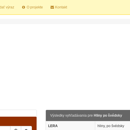
dať výraz
O projekte
Kontakt
Výsledky vyhľadávania pre
Hliny po švédsky
LERA
hliny, po švédsky