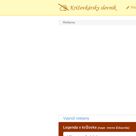
Pri
Vypnúť reklamy
Legenda v krížovke
(napr. meno Eduarda)