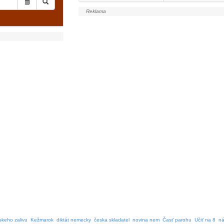
skeho zalivu
Kežmarok
diktát nemecky
česka skladatel
novina nem
Časť parohu
Učiť na 8
ná