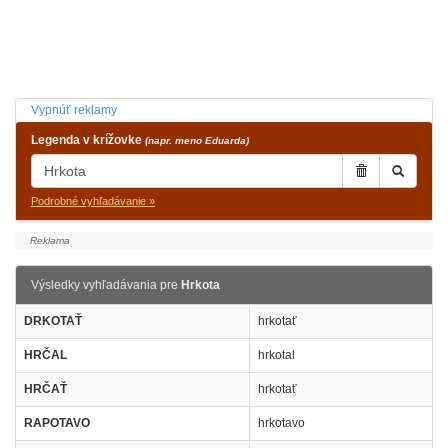
Vypnúť reklamy
Legenda v krížovke
(napr. meno Eduarda)
Podrobné vyhľadávanie »
Výsledky vyhľadávania pre
Hrkota
DRKOTAŤ
hrkotať
HRČAL
hrkotal
HRČAŤ
hrkotať
RAPOTAVO
hrkotavo