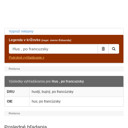
Vypnúť reklamy
Legenda v krížovke
(napr. meno Eduarda)
Podrobné vyhľadávanie »
Výsledky vyhľadávania pre
Hus , po francuzsky
DRU
hustý, bujný, po francúzsky
OIE
hus, po francúzsky
Posledné hľadania