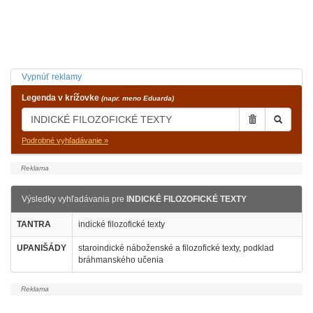
Vypnúť reklamy
Legenda v krížovke
(napr. meno Eduarda)
Podrobné vyhľadávanie »
Výsledky vyhľadávania pre
INDICKÉ FILOZOFICKÉ TEXTY
TANTRA
indické filozofické texty
UPANIŠÁDY
staroindické náboženské a filozofické texty, podklad
bráhmanského učenia